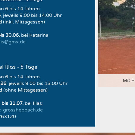
on 6 bis 14 Jahren
6
, jeweils 9.00 bis 14.00 Uhr
d
(inkl. Mittagessen)
is 30.06.
bei Katarina
nnis@gmx.de
 Ilias - 5 Tage
on 6 bis 14 Jahren
Mit F
026
, jeweils 9.00 bis 13.00 Uhr
nd
(ohne Mittagessen)
bis 31.07.
bei Ilias
:
c-grossheppach.de
263120