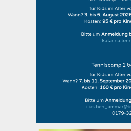
für Kids im Alter v
Wann?
3. bis
5. August 202
Kosten:
95 € pro Kin
Bitte um
Anmeldung b
katarina.te
Tenniscamp 2 bei
für Kids im Alter v
Wann?
7. bis 11. September 2
Kosten:
160 € pro Ki
Bitte um
Anmeldung 
ilias.ben_ammar@t
0179-3