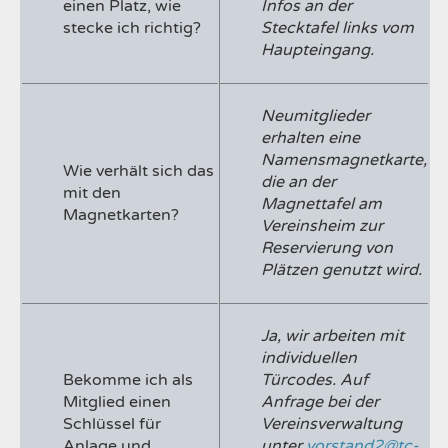
einen Platz, wie
Infos an der
stecke ich richtig?
Stecktafel links vom
Haupteingang.
Neumitglieder
erhalten eine
Namensmagnetkarte,
Wie verhält sich das
die an der
mit den
Magnettafel am
Magnetkarten?
Vereinsheim zur
Reservierung von
Plätzen genutzt wird.
Ja, wir arbeiten mit
individuellen
Bekomme ich als
Türcodes. Auf
Mitglied einen
Anfrage bei der
Schlüssel für
Vereinsverwaltung
Anlage und
unter
vorstand2@tc-