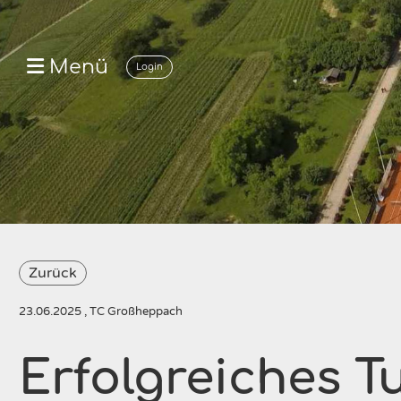
Menü
Login
Zurück
23.06.2025
, TC Großheppach
Erfolgreiches T