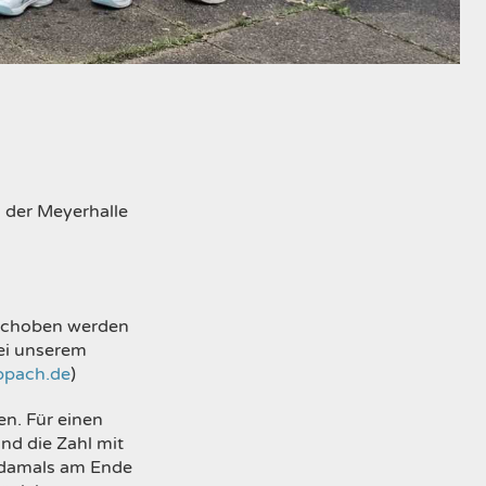
n der Meyerhalle
rschoben werden
ei unserem
ppach.de
)
en. Für einen
nd die Zahl mit
d damals am Ende