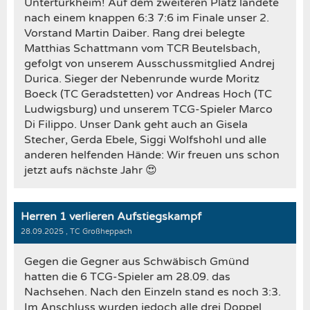
Untertürkheim! Auf dem zweiteren Platz landete
nach einem knappen 6:3 7:6 im Finale unser 2.
Vorstand Martin Daiber. Rang drei belegte
Matthias Schattmann vom TCR Beutelsbach,
gefolgt von unserem Ausschussmitglied Andrej
Durica. Sieger der Nebenrunde wurde Moritz
Boeck (TC Geradstetten) vor Andreas Hoch (TC
Ludwigsburg) und unserem TCG-Spieler Marco
Di Filippo. Unser Dank geht auch an Gisela
Stecher, Gerda Ebele, Siggi Wolfshohl und alle
anderen helfenden Hände: Wir freuen uns schon
jetzt aufs nächste Jahr 😍
Herren 1 verlieren Aufstiegskampf
28.09.2025
, TC Großheppach
Gegen die Gegner aus Schwäbisch Gmünd
hatten die 6 TCG-Spieler am 28.09. das
Nachsehen. Nach den Einzeln stand es noch 3:3.
Im Anschluss wurden jedoch alle drei Doppel